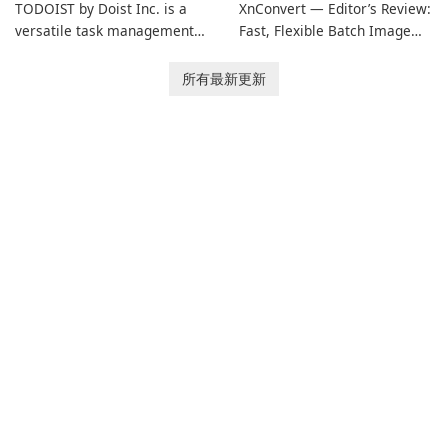
TODOIST by Doist Inc. is a
XnConvert — Editor’s Review:
versatile task management
Fast, Flexible Batch Image
tool designed to help
Converter for Windows,
individuals and teams
macOS and Linux XnConvert
所有最新更新
organize their work and
is a polished, cross-platform
increase productivity.
batch image processor from
XnSoft that balances depth
and simplicity.