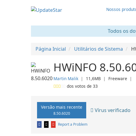
Nossos produt
Todos os dow
Página Inicial
Utilitários de Sistema
H
HWiNFO 8.50.6
Martin Malik
❘
11,6MB
❘
Freeware
❘
dos votos de
33
Versão mais recente
Vírus verificado
8.50.6020
Report a Problem