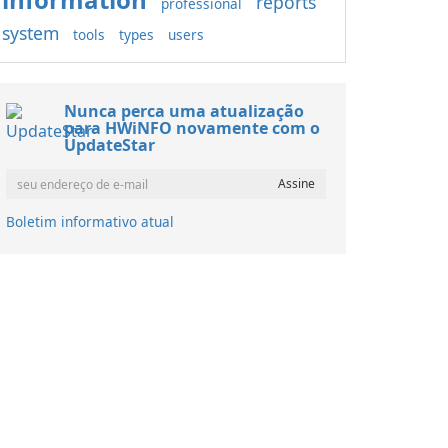
reports
professional
system
tools
types
users
Nunca perca uma atualização
para HWiNFO novamente com o
UpdateStar
Boletim informativo atual