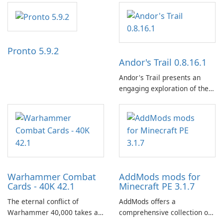
independence, open debate,
and a liberal outlook that
embraces diverse opinion.
Pronto 5.9.2
Andor's Trail 0.8.16.1
Andor's Trail presents an
engaging exploration of the
fantasy world of Dhayavar,
centered around the pursuit
of your brother, Andor,
through a quest-driven
narrative inspired by classic
role-playing games.
Warhammer Combat
AddMods mods for
Cards - 40K 42.1
Minecraft PE 3.1.7
The eternal conflict of
AddMods offers a
Warhammer 40,000 takes a
comprehensive collection of